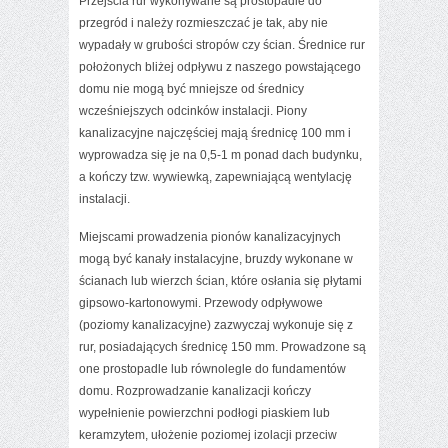
Przejścia rur wykonywane są prostopadle do
przegród i należy rozmieszczać je tak, aby nie
wypadały w grubości stropów czy ścian. Średnice rur
położonych bliżej odpływu z naszego powstającego
domu nie mogą być mniejsze od średnicy
wcześniejszych odcinków instalacji. Piony
kanalizacyjne najczęściej mają średnicę 100 mm i
wyprowadza się je na 0,5-1 m ponad dach budynku,
a kończy tzw. wywiewką, zapewniającą wentylację
instalacji.
Miejscami prowadzenia pionów kanalizacyjnych
mogą być kanały instalacyjne, bruzdy wykonane w
ścianach lub wierzch ścian, które osłania się płytami
gipsowo-kartonowymi. Przewody odpływowe
(poziomy kanalizacyjne) zazwyczaj wykonuje się z
rur, posiadających średnicę 150 mm. Prowadzone są
one prostopadle lub równolegle do fundamentów
domu. Rozprowadzanie kanalizacji kończy
wypełnienie powierzchni podłogi piaskiem lub
keramzytem, ułożenie poziomej izolacji przeciw