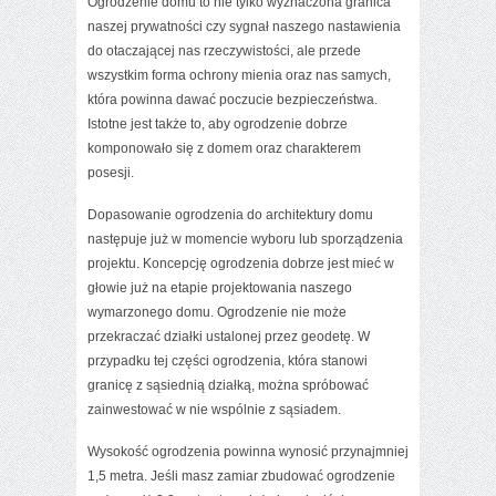
Ogrodzenie domu to nie tylko wyznaczona granica
naszej prywatności czy sygnał naszego nastawienia
do otaczającej nas rzeczywistości, ale przede
wszystkim forma ochrony mienia oraz nas samych,
która powinna dawać poczucie bezpieczeństwa.
Istotne jest także to, aby ogrodzenie dobrze
komponowało się z domem oraz charakterem
posesji.
Dopasowanie ogrodzenia do architektury domu
następuje już w momencie wyboru lub sporządzenia
projektu
. Koncepcję ogrodzenia dobrze jest mieć w
głowie już na etapie projektowania naszego
wymarzonego domu. Ogrodzenie nie może
przekraczać działki ustalonej przez geodetę. W
przypadku tej części ogrodzenia, która stanowi
granicę z sąsiednią działką, można spróbować
zainwestować w nie wspólnie z sąsiadem.
Wysokość ogrodzenia powinna wynosić przynajmniej
1,5 metra. Jeśli masz zamiar zbudować ogrodzenie