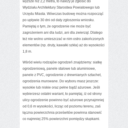
wyższe niż 2,2 metra, to należy je zgłosić do
Wydziału Architektury Starostwa Powiatowego lub
Urzędu Miasta. Wówczas budowę można rozpocząć
po upływie 30 dni od daty zgłoszenia wniosku.
Pamiętaj o tym, że ogrodzenie nie może być
zagrożeniem ani dla ludzi, ani dla zwierząt. Dlatego
też nie wolno umieszczać w nim ostro zakończonych
elementów (np. druty, kawałki szkła) aż do wysokości
1,8 m.
Wśród wielu rodzajów ogrodzeń znajdziemy: siatkę
ogrodzeniową, panele stalowe lub aluminiowe,
panele z PVC, ogrodzenie z drewnianych sztachet,
ogrodzenia murowane. Do wyboru masz jeszcze:
wysokie lub niskie oraz pełne bądź ażurowe. Jeśli
wybierzesz ostatni wariant, to pamiętaj, iż od strony
ulicy ogrodzenie powinno być ażurowe przynajmniej
od 0,6 m wysokości, licząc od poziomu terenu, zaś
łączna powierzchnia prześwitów powinna stanowić
co najmniej 25% powierzchni pomiędzy słupkami.